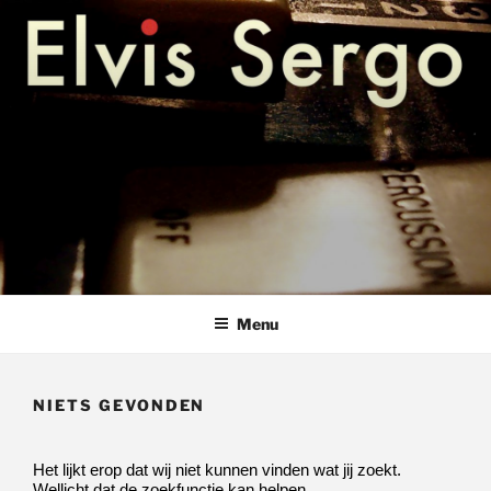
Ga
hammondles pianoles keyboardles bladmuziek amstelveen
ELVIS SERGO – HAMMONDLES
naar
PIANOLES KEYBOARDLES
de
inhoud
AMSTELVEEN
Menu
NIETS GEVONDEN
Het lijkt erop dat wij niet kunnen vinden wat jij zoekt.
Wellicht dat de zoekfunctie kan helpen.