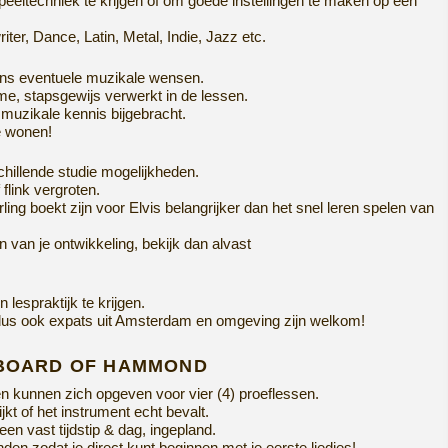
eltechniek te krijgen of om goede instellingen te maken op een
ter, Dance, Latin, Metal, Indie, Jazz etc.
diens eventuele muzikale wensen.
tme, stapsgewijs verwerkt in de lessen.
 muzikale kennis bijgebracht.
e wonen!
chillende studie mogelijkheden.
flink vergroten.
rling boekt zijn voor Elvis
belangrijker dan het snel leren spelen van
n van je ontwikkeling, bekijk dan alvast
lespraktijk te krijgen.
dus ook expats uit Amsterdam en omgeving zijn welkom!
YBOARD OF HAMMOND
n kunnen zich opgeven voor vier (4) proeflessen.
jkt of het instrument echt bevalt.
en vast tijdstip & dag, ingepland.
en zodat je direct kunt beginnen met je eerste liedjes!