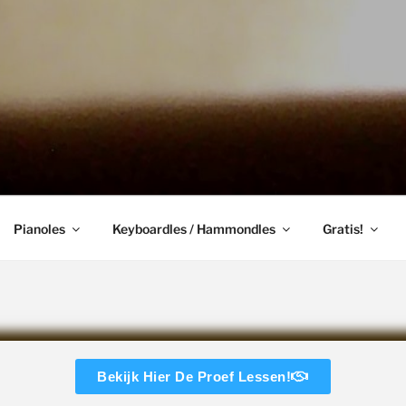
Pianoles
Keyboardles / Hammondles
Gratis!
Bekijk Hier De Proef Lessen!