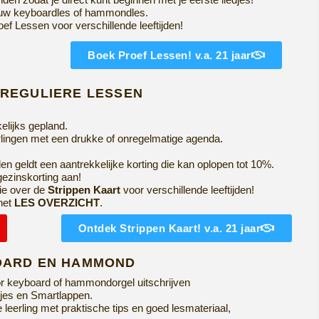
 jouw keyboardles of hammondles.
ef Lessen voor verschillende leeftijden!
Boek Proef Lessen! v.a. 21 jaar
 REGULIERE LESSEN
elijks gepland.
erlingen met een drukke of onregelmatige agenda.
en geldt een aantrekkelijke korting die kan oplopen tot 10%.
gezinskorting aan!
ie over de
Strippen Kaart
voor verschillende leeftijden!
 het
LES OVERZICHT
.
Ontdek Strippen Kaart! v.a. 21 jaar
BOARD EN HAMMOND
or keyboard of hammondorgel uitschrijven
djes en Smartlappen.
e leerling met praktische tips en
goed lesmateriaal,