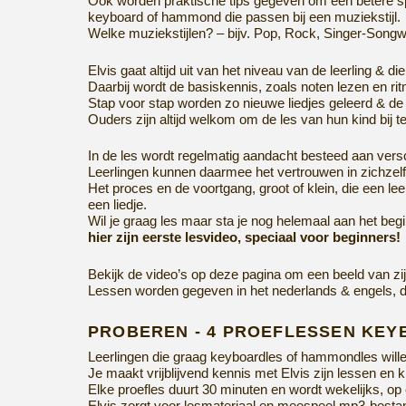
Ook worden praktische tips gegeven om een betere spe
keyboard of hammond die passen bij een muziekstijl.
Welke muziekstijlen? – bijv. Pop, Rock, Singer-Songwri
Elvis gaat altijd uit van het niveau van de leerling & 
Daarbij wordt de basiskennis, zoals noten lezen en ri
Stap voor stap worden zo nieuwe liedjes geleerd & de
Ouders zijn altijd welkom om de les van hun kind bij t
In de les wordt regelmatig aandacht besteed aan vers
Leerlingen kunnen daarmee het vertrouwen in zichzelf 
Het proces en de voortgang, groot of klein, die een lee
een liedje.
Wil je graag les maar sta je nog helemaal aan het begi
hier zijn eerste lesvideo, speciaal voor beginners!
Bekijk de video’s op deze pagina om een beeld van zijn 
Lessen worden gegeven in het nederlands & engels, 
PROBEREN - 4 PROEFLESSEN KE
Leerlingen die graag keyboardles of hammondles wille
Je maakt vrijblijvend kennis met Elvis zijn lessen en ki
Elke proefles duurt 30 minuten en wordt wekelijks, op e
Elvis zorgt voor lesmateriaal en meespeel mp3-bestand