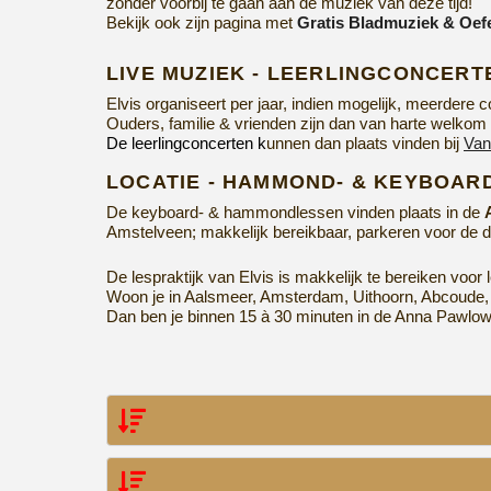
zonder voorbij te gaan aan de muziek van deze tijd!
Bekijk ook zijn pagina met
Gratis Bladmuziek & Oef
LIVE MUZIEK - LEERLINGCONCERT
Elvis organiseert per jaar, indien mogelijk, meerdere
Ouders, familie & vrienden zijn dan van harte welkom
De leerlingconcerten k
unnen dan plaats vinden bij
Van
LOCATIE - HAMMOND- & KEYBOAR
De keyboard- & hammondlessen vinden plaats in de
Amstelveen; makkelijk bereikbaar, parkeren voor de 
De lespraktijk van Elvis is makkelijk te bereiken voo
Woon je in Aalsmeer, Amsterdam, Uithoorn, Abcoude
Dan ben je binnen 15 à 30 minuten in de Anna Pawlow