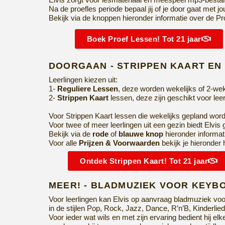
Na de proefles periode bepaal jij of je door gaat met
Bekijk via de knoppen hieronder informatie over de Pro
Boek Proef Lessen! Tot 21 jaar
DOORGAAN - STRIPPEN KAART EN
Leerlingen kiezen uit:
1-
Reguliere Lessen
, deze worden wekelijks of 2-wek
2-
Strippen Kaart
lessen, deze zijn geschikt voor le
Voor Strippen Kaart lessen die wekelijks gepland word
Voor twee of meer leerlingen uit een gezin biedt Elvis 
Bekijk via de
rode
of
blauwe knop
hieronder informat
Voor alle
Prijzen & Voorwaarden
bekijk je hieronder
Ontdek Strippen Kaart! Tot 21 jaar
MEER! - BLADMUZIEK VOOR KEY
Voor leerlingen kan Elvis op aanvraag bladmuziek vo
in de stijlen Pop, Rock, Jazz, Dance, R’n’B, Kinderlie
Voor ieder wat wils en met zijn ervaring bedient hij elk