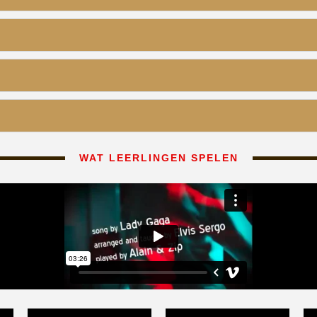
WAT LEERLINGEN SPELEN
JAZZ WALS! - 4 HANDIG
GROOVIN' BASS!