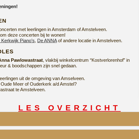
eningen!
EN
 concerten met leerlingen in Amsterdam of Amstelveen.
 om deze concerten bij te wonen!
 Kerkwijk Piano’s
,
De ANNA
of andere locatie in Amstelveen.
DLES
Anna Pawlowastraat
, vlakbij winkelcentrum “Kostverlorenhof” in
deur & boodschappen zijn snel gedaan.
r leerlingen uit de omgeving van Amselveen.
, Oude Meer of Ouderkerk a/d Amstel?
astraat te Amstelveen.
LES OVERZICHT