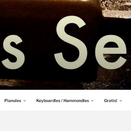
les bladmuziek amstelveen
GO – HAMMONDLES P
LES AMSTELVEEN
Pianoles
Keyboardles / Hammondles
Gratis!