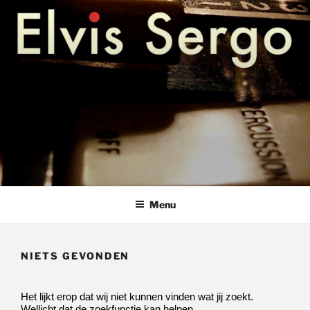
Ga
hammondles pianoles keyboardles bladmuziek amstelveen
ELVIS SERGO – HAMMONDLES
naar
PIANOLES KEYBOARDLES
de
inhoud
AMSTELVEEN
Menu
NIETS GEVONDEN
Het lijkt erop dat wij niet kunnen vinden wat jij zoekt.
Wellicht dat de zoekfunctie kan helpen.