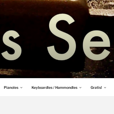
les bladmuziek amstelveen
GO – HAMMONDLES P
LES AMSTELVEEN
Pianoles
Keyboardles / Hammondles
Gratis!