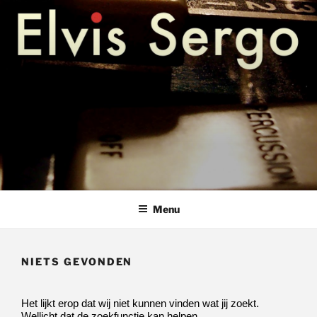
Ga
hammondles pianoles keyboardles bladmuziek amstelveen
ELVIS SERGO – HAMMONDLES
naar
PIANOLES KEYBOARDLES
de
inhoud
AMSTELVEEN
Menu
NIETS GEVONDEN
Het lijkt erop dat wij niet kunnen vinden wat jij zoekt.
Wellicht dat de zoekfunctie kan helpen.