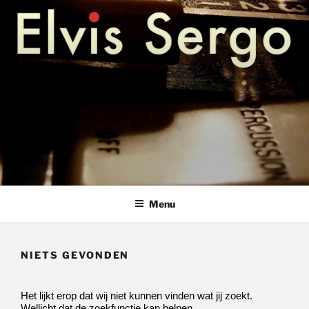
Ga
hammondles pianoles keyboardles bladmuziek amstelveen
ELVIS SERGO – HAMMONDLES
naar
PIANOLES KEYBOARDLES
de
inhoud
AMSTELVEEN
Menu
NIETS GEVONDEN
Het lijkt erop dat wij niet kunnen vinden wat jij zoekt.
Wellicht dat de zoekfunctie kan helpen.